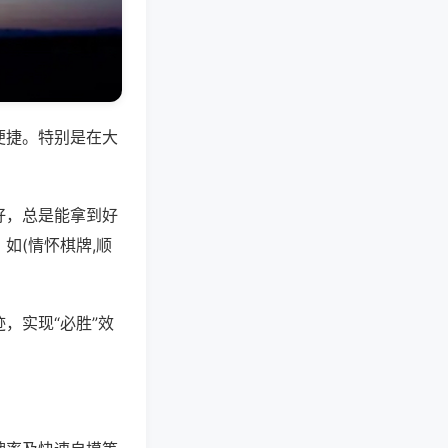
便捷。特别是在大
好，总是能拿到好
如(情怀棋牌,顺
，实现“必胜”效
。