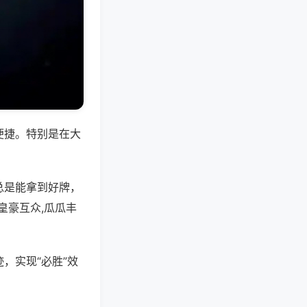
便捷。特别是在大
总是能拿到好牌，
皇豪互众,瓜瓜丰
，实现“必胜”效
。