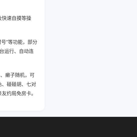
及快速自摸等操
封号”等功能，部分
后台运行、自动连
杠、癞子随机，可
色、碰碰胡、七对
亲友约局免房卡。