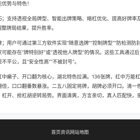
能优势与特色！
巧；支持透视全局牌型、智能出牌策略、暗杠优化、提高好牌率
调整牌局结果，提升胜率。
；用户可通过第三方软件实现“随意选牌”“控制牌型”“防检测防
可能存在“牌特别好”或“透视他人牌型”的情况。这些工具通过
不平公，且“安全性高”“不被封号”。
红中癞子、开口翻为核心，湖北特色拉满。136张牌，红中万能
翻倍，口口翻番数暴涨。二五八固定将牌，胡牌必须开口。清一
，杠开、抢杠胡逆转局势。界面清爽，方言亲切，真人匹配快，
首页
资讯
网站地图