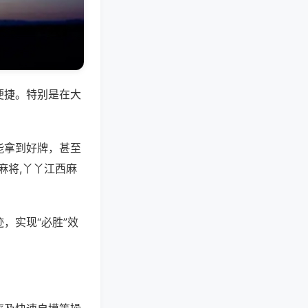
便捷。特别是在大
能拿到好牌，甚至
麻将,丫丫江西麻
，实现“必胜”效
。