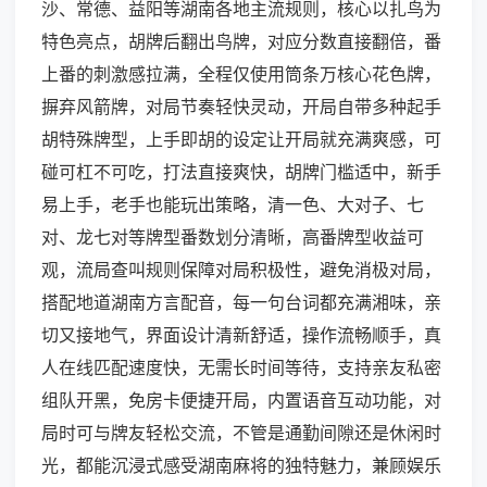
沙、常德、益阳等湖南各地主流规则，核心以扎鸟为
特色亮点，胡牌后翻出鸟牌，对应分数直接翻倍，番
上番的刺激感拉满，全程仅使用筒条万核心花色牌，
摒弃风箭牌，对局节奏轻快灵动，开局自带多种起手
胡特殊牌型，上手即胡的设定让开局就充满爽感，可
碰可杠不可吃，打法直接爽快，胡牌门槛适中，新手
易上手，老手也能玩出策略，清一色、大对子、七
对、龙七对等牌型番数划分清晰，高番牌型收益可
观，流局查叫规则保障对局积极性，避免消极对局，
搭配地道湖南方言配音，每一句台词都充满湘味，亲
切又接地气，界面设计清新舒适，操作流畅顺手，真
人在线匹配速度快，无需长时间等待，支持亲友私密
组队开黑，免房卡便捷开局，内置语音互动功能，对
局时可与牌友轻松交流，不管是通勤间隙还是休闲时
光，都能沉浸式感受湖南麻将的独特魅力，兼顾娱乐