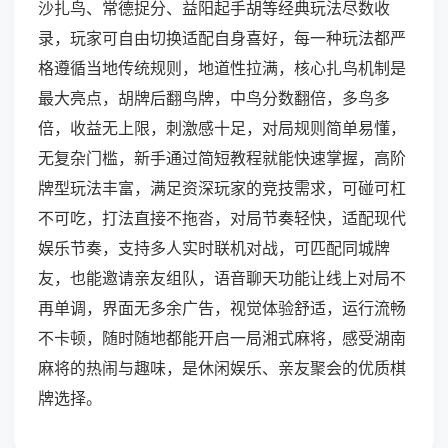
沙扎鸟、常德捉分、益阳起手胡等经典玩法尽数收
录，玩家可自由切换适配自身喜好，每一种玩法都严
格遵循当地传统规则，地道性拉满，核心扎鸟机制是
最大亮点，胡牌后翻鸟牌，中鸟分数翻倍，多鸟多
倍，收益无上限，刺激感十足，对局规则简单易懂，
无复杂门槛，新手通过简短教程就能快速掌握，高阶
牌型玩法丰富，满足资深玩家的竞技需求，可碰可杠
不可吃，打法直接不拖沓，对局节奏轻快，适配现代
娱乐节奏，支持多人实时联机对战，可匹配同城牌
友，也能邀请亲友组队，语音聊天功能让线上对局不
再单调，界面无多余广告，视觉体验舒适，运行流畅
不卡顿，随时随地都能开启一局湘式麻将，感受湖南
麻将的热闹与趣味，是休闲娱乐、亲友聚会的优质棋
牌选择。