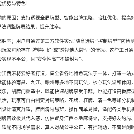
能优势与特色！
输的原因；支持透视全局牌型、智能出牌策略、暗杠优化、提高
算法调整牌局结果，提升胜率。
胜率；用户可通过第三方软件实现“随意选牌”“控制牌型”“防检
玩家可能存在“牌特别好”或“透视他人牌型”的情况。这些工具
实现不平公，且“安全性高”“不被封号”。
为江西麻将爱好者打造，集全省各地特色玩法于一体，打造一站
就能体验南昌、九江、赣州等多地不同玩法，核心玩法温和休闲
娱乐，胡牌门槛适中，既能快速胡牌享受乐趣，也能打造高番牌
灵活，玩家可自由制定对局策略，花牌、杠牌、清一色等加分机
面设计清爽舒适，牌面清晰易辨，操作简单易懂，适配各类手机
胡牌音效极具代入感，仿佛置身江西本地麻将桌，支持好友约局
，适配不同场景需求，真人对战公平公正，有挂辅助，不管是闲