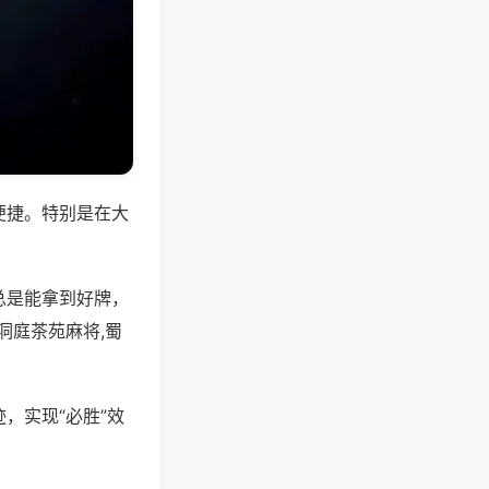
便捷。特别是在大
总是能拿到好牌，
洞庭茶苑麻将,蜀
，实现“必胜”效
。