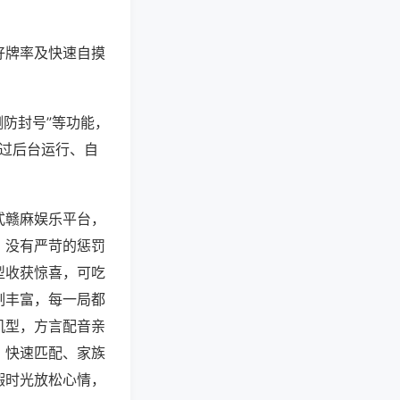
好牌率及快速自摸
测防封号”等功能，
通过后台运行、自
式赣麻娱乐平台，
，没有严苛的惩罚
型收获惊喜，可吃
制丰富，每一局都
机型，方言配音亲
、快速匹配、家族
暇时光放松心情，