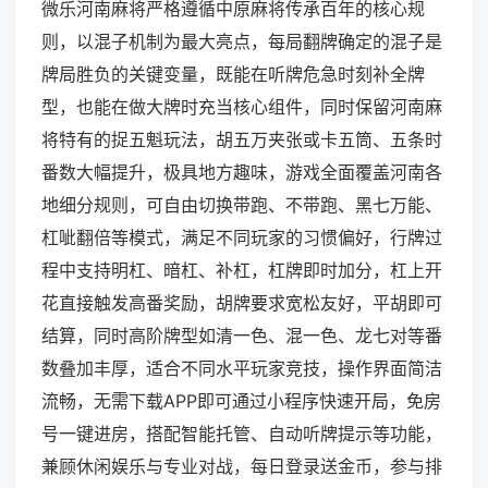
微乐河南麻将严格遵循中原麻将传承百年的核心规
则，以混子机制为最大亮点，每局翻牌确定的混子是
牌局胜负的关键变量，既能在听牌危急时刻补全牌
型，也能在做大牌时充当核心组件，同时保留河南麻
将特有的捉五魁玩法，胡五万夹张或卡五筒、五条时
番数大幅提升，极具地方趣味，游戏全面覆盖河南各
地细分规则，可自由切换带跑、不带跑、黑七万能、
杠呲翻倍等模式，满足不同玩家的习惯偏好，行牌过
程中支持明杠、暗杠、补杠，杠牌即时加分，杠上开
花直接触发高番奖励，胡牌要求宽松友好，平胡即可
结算，同时高阶牌型如清一色、混一色、龙七对等番
数叠加丰厚，适合不同水平玩家竞技，操作界面简洁
流畅，无需下载APP即可通过小程序快速开局，免房
号一键进房，搭配智能托管、自动听牌提示等功能，
兼顾休闲娱乐与专业对战，每日登录送金币，参与排