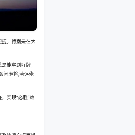
便捷。特别是在大
总是能拿到好牌，
聚闲麻将,清远佬
，实现“必胜”效
。