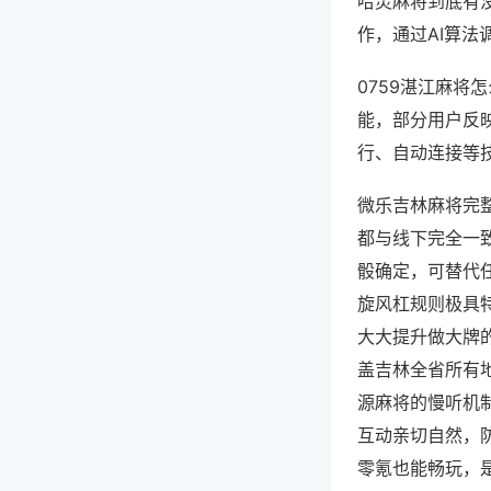
哈灵麻将到底有
作，通过AI算法
0759湛江麻将
能，部分用户反映
行、自动连接等技
微乐吉林麻将完
都与线下完全一
骰确定，可替代
旋风杠规则极具
大大提升做大牌
盖吉林全省所有
源麻将的慢听机
互动亲切自然，
零氪也能畅玩，