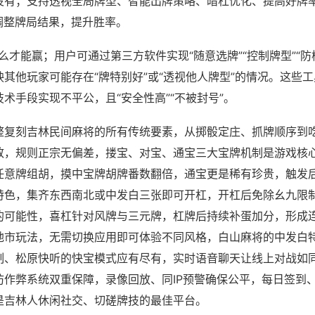
没有；支持透视全局牌型、智能出牌策略、暗杠优化、提高好牌
调整牌局结果，提升胜率。
怎么才能赢；用户可通过第三方软件实现“随意选牌”“控制牌型”“防
其他玩家可能存在“牌特别好”或“透视他人牌型”的情况。这些
术手段实现不平公，且“安全性高”“不被封号”。
整复刻吉林民间麻将的所有传统要素，从掷骰定庄、抓牌顺序到
致，规则正宗无偏差，搂宝、对宝、通宝三大宝牌机制是游戏核
任意牌组胡，摸中宝牌胡牌番数翻倍，通宝更是稀有珍贵，触发
特色，集齐东西南北或中发白三张即可开杠，开杠后免除幺九限
的可能性，喜杠针对风牌与三元牌，杠牌后持续补蛋加分，形成
地市玩法，无需切换应用即可体验不同风格，白山麻将的中发白
制、松原快听的快宝模式应有尽有，实时语音聊天让线上对战如
防作弊系统双重保障，录像回放、同IP预警确保公平，每日签到
是吉林人休闲社交、切磋牌技的最佳平台。