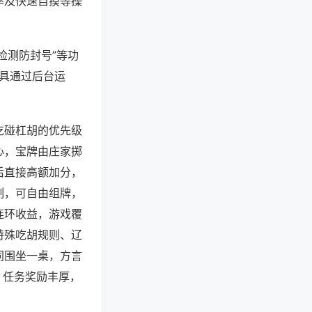
率及快速自摸等操
检测防封号”等功
工具通过后台运
吃碰杠胡的优先级
心，宝牌由庄家掷
后直接高额加分，
制，可自由组牌，
连环收益，游戏覆
特殊吃胡规则、辽
同围坐一桌，方言
、任务奖励丰厚，