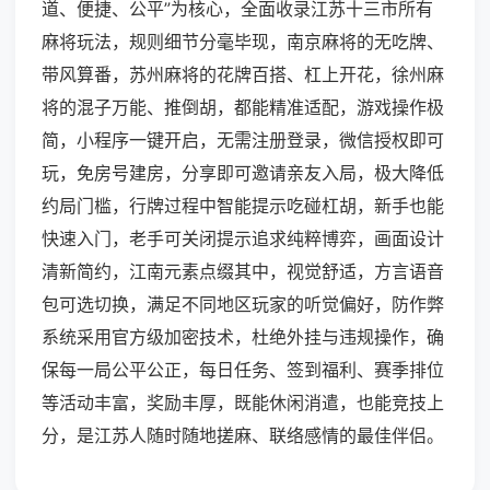
道、便捷、公平”为核心，全面收录江苏十三市所有
麻将玩法，规则细节分毫毕现，南京麻将的无吃牌、
带风算番，苏州麻将的花牌百搭、杠上开花，徐州麻
将的混子万能、推倒胡，都能精准适配，游戏操作极
简，小程序一键开启，无需注册登录，微信授权即可
玩，免房号建房，分享即可邀请亲友入局，极大降低
约局门槛，行牌过程中智能提示吃碰杠胡，新手也能
快速入门，老手可关闭提示追求纯粹博弈，画面设计
清新简约，江南元素点缀其中，视觉舒适，方言语音
包可选切换，满足不同地区玩家的听觉偏好，防作弊
系统采用官方级加密技术，杜绝外挂与违规操作，确
保每一局公平公正，每日任务、签到福利、赛季排位
等活动丰富，奖励丰厚，既能休闲消遣，也能竞技上
分，是江苏人随时随地搓麻、联络感情的最佳伴侣。