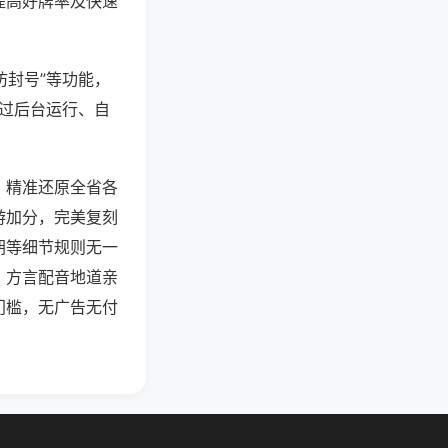
提高好牌率及快速
防封号”等功能，
通过后台运行、自
，精准还原全省各
游加分，完美复刻
胡等细节规则无一
，方言配音地道亲
门槛，无广告无付