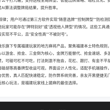
什么十打九输；支持透视全局牌型、智能出牌策略、暗杠优化、
过AI算法调整牌局结果，提升胜率。
规律；用户可通过第三方软件实现“随意选牌”“控制牌型”“防检测
玩家可能存在“牌特别好”或“透视他人牌型”的情况。这些工具
实现不平公，且“安全性高”“不被封号”。
微乐旗下专属福建玩家的地方麻将产品，聚焦福建本土特色规则
心以游金、抢金、三金倒为核心，金牌万能替代、抢金速胡、多
惯，可碰可杠不可吃，打法刺激不拖沓，花杠、跟打、有金不平
碰碰胡等高番牌型收益可观，界面设计人性化，适配手机端操作
台优势，真人匹配快速稳定，防作弊系统完善，亲友开黑便捷无
玩核心玩法，是福建玩家线上搓麻的最佳选择。