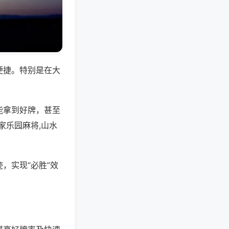
便捷。特别是在大
能拿到好牌，甚至
家乐园麻将,山水
，实现“必胜”效
。