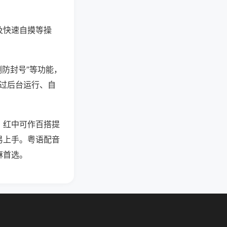
及快速自摸等操
测防封号”等功能，
通过后台运行、自
，红中可作百搭提
易上手。粤语配音
麻首选。