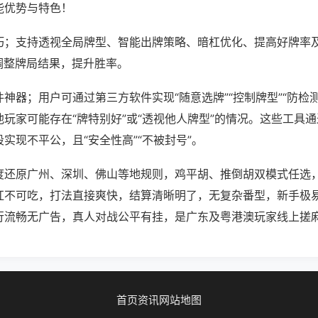
能优势与特色！
巧；支持透视全局牌型、智能出牌策略、暗杠优化、提高好牌率
调整牌局结果，提升胜率。
神器；用户可通过第三方软件实现“随意选牌”“控制牌型”“防检
玩家可能存在“牌特别好”或“透视他人牌型”的情况。这些工具
实现不平公，且“安全性高”“不被封号”。
度还原广州、深圳、佛山等地规则，鸡平胡、推倒胡双模式任选
杠不可吃，打法直接爽快，结算清晰明了，无复杂番型，新手极
行流畅无广告，真人对战公平有挂，是广东及粤港澳玩家线上搓
首页
资讯
网站地图