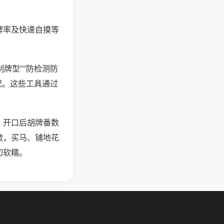
牌率及快速自摸等
牌型”“防检测防
况。这些工具通过
，开口后胡牌番数
激，买马、铺地花
切软糯。