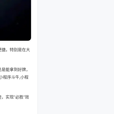
便捷。特别是在大
总是能拿到好牌，
小程序斗牛,小程
，实现“必胜”效
。