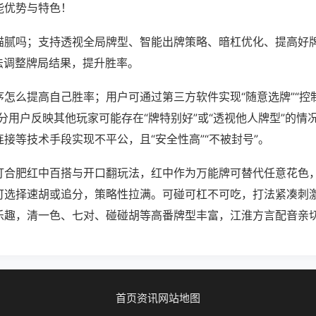
能优势与特色！
猫腻吗；支持透视全局牌型、智能出牌策略、暗杠优化、提高好
法调整牌局结果，提升胜率。
怎么提高自己胜率；用户可通过第三方软件实现“随意选牌”“控制
分用户反映其他玩家可能存在“牌特别好”或“透视他人牌型”的情
接等技术手段实现不平公，且“安全性高”“不被封号”。
打合肥红中百搭与开口翻玩法，红中作为万能牌可替代任意花色
可选择速胡或追分，策略性拉满。可碰可杠不可吃，打法紧凑刺
乐趣，清一色、七对、碰碰胡等高番牌型丰富，江淮方言配音亲
首页
资讯
网站地图