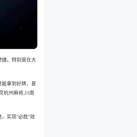
便捷。特别是在大
是能拿到好牌，甚
灵杭州麻将,川南
，实现“必胜”效
。