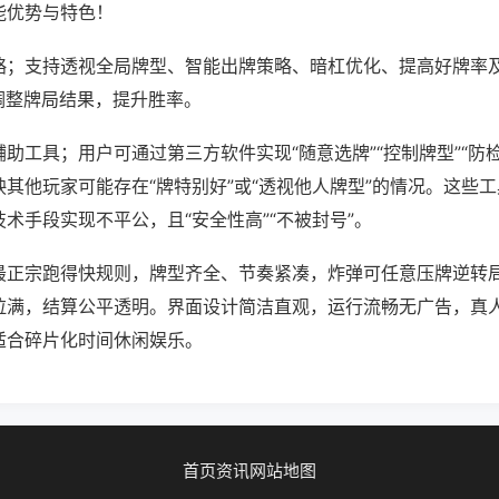
能优势与特色！
略；支持透视全局牌型、智能出牌策略、暗杠优化、提高好牌率
调整牌局结果，提升胜率。
助工具；用户可通过第三方软件实现“随意选牌”“控制牌型”“防
其他玩家可能存在“牌特别好”或“透视他人牌型”的情况。这些
术手段实现不平公，且“安全性高”“不被封号”。
最正宗跑得快规则，牌型齐全、节奏紧凑，炸弹可任意压牌逆转
拉满，结算公平透明。界面设计简洁直观，运行流畅无广告，真
适合碎片化时间休闲娱乐。
首页
资讯
网站地图