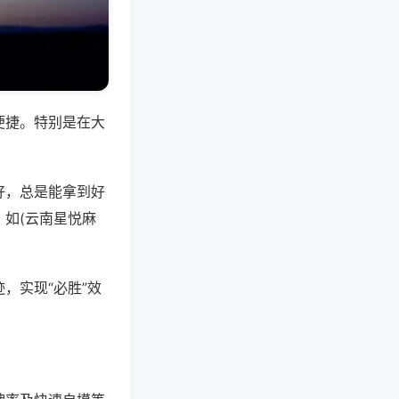
便捷。特别是在大
好，总是能拿到好
如(云南星悦麻
，实现“必胜”效
。