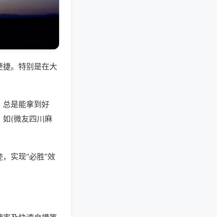
便捷。特别是在大
，总是能拿到好
如(微友四川麻
，实现“必胜”效
。