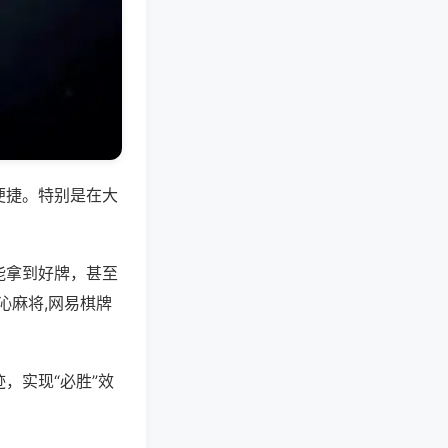
便捷。特别是在大
能拿到好牌，甚至
沁麻将,网易棋牌
，实现“必胜”效
。