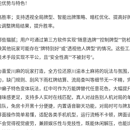
能优势与特色！
高胜率；支持透视全局牌型、智能出牌策略、暗杠优化、提高好
法调整牌局结果，提升胜率。
些猫腻；用户可通过第三方软件实现“随意选牌”“控制牌型”“防
其他玩家可能存在“牌特别好”或“透视他人牌型”的情况。这些
术手段实现不平公，且“安全性高”“不被封号”。
为喜爱川麻的玩家打造，全方位还原川渝本土麻将的玩法与氛围
力，缺门规则、刮风下雨杠牌结算、流局查叫等细节无一不精，
中癞子特色变体玩法，红中可作为万能牌替代任意花色，大幅提
趣味感更足，支持多人实时在线匹配，真人对战告别人机对局的
组队，免房卡开黑十分便捷，内置语音聊天功能，对局时可与牌
界面操作简单易懂，适配各类手机机型，运行流畅不卡顿，牌面
不会觉得视觉疲劳，兼顾娱乐性与竞技性，既能休闲解压，也能