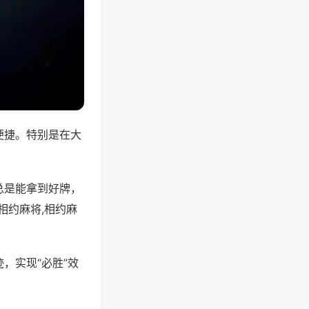
便捷。特别是在大
总是能拿到好牌，
相约麻将,相约麻
，实现“必胜”效
。