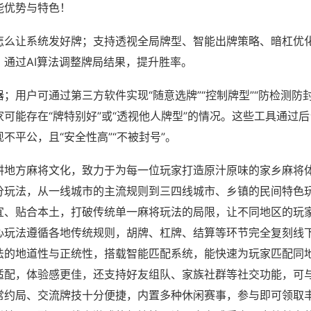
能优势与特色！
怎么让系统发好牌；支持透视全局牌型、智能出牌策略、暗杠优
，通过AI算法调整牌局结果，提升胜率。
；用户可通过第三方软件实现“随意选牌”“控制牌型”“防检测防
可能存在“牌特别好”或“透视他人牌型”的情况。这些工具通过
不平公，且“安全性高”“不被封号”。
耕地方麻将文化，致力于为每一位玩家打造原汁原味的家乡麻将
分玩法，从一线城市的主流规则到三四线城市、乡镇的民间特色
宜、贴合本土，打破传统单一麻将玩法的局限，让不同地区的玩
心玩法遵循各地传统规则，胡牌、杠牌、结算等环节完全复刻线
法的地道性与正统性，搭载智能匹配系统，能快速为玩家匹配同
适配，体验感更佳，还支持好友组队、家族社群等社交功能，可
常约局、交流牌技十分便捷，内置多种休闲赛事，参与即可领取