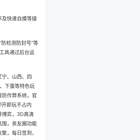
率及快速自摸等操
“防检测防封号”等
些工具通过后台运
辽宁、山西、四
子、下蛋等特色玩
重防作弊系统，官
即开即玩不占内
博弈，3D高清
氛围，亲友圈功能
欢聚，每日签到、