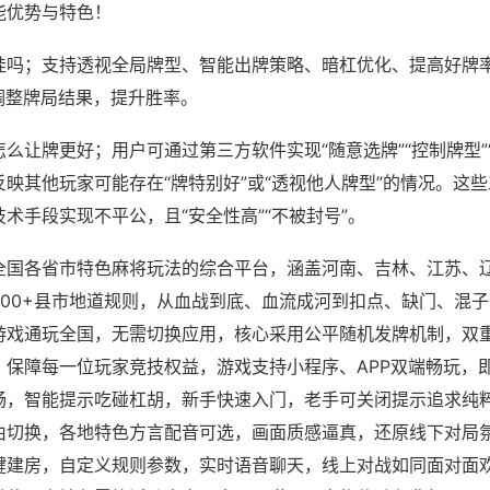
能优势与特色！
挂吗；支持透视全局牌型、智能出牌策略、暗杠优化、提高好牌
调整牌局结果，提升胜率。
么让牌更好；用户可通过第三方软件实现“随意选牌”“控制牌型”
映其他玩家可能存在“牌特别好”或“透视他人牌型”的情况。这
术手段实现不平公，且“安全性高”“不被封号”。
全国各省市特色麻将玩法的综合平台，涵盖河南、吉林、江苏、
200+县市地道规则，从血战到底、血流成河到扣点、缺门、混
游戏通玩全国，无需切换应用，核心采用公平随机发牌机制，双
，保障每一位玩家竞技权益，游戏支持小程序、APP双端畅玩，
畅，智能提示吃碰杠胡，新手快速入门，老手可关闭提示追求纯粹
由切换，各地特色方言配音可选，画面质感逼真，还原线下对局
键建房，自定义规则参数，实时语音聊天，线上对战如同面对面