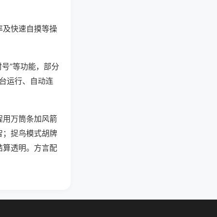
率及快速自摸等操
封号”等功能，部分
后台运行、自动连
程用万筒条加风箭
智；捉鸟模式胡牌
结算透明。方言配