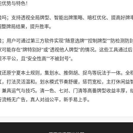
能优势与特色！
挂吗；支持透视全局牌型、智能出牌策略、暗杠优化、提高好牌
调整牌局结果，提升胜率。
；用户可通过第三方软件实现“随意选牌”“控制牌型”“防检测防
可能存在“牌特别好”或“透视他人牌型”的情况。这些工具通过
不平公，且“安全性高”“不被封号”。
度还原宁夏本土规则，集划水、推倒胡、捉鸟等玩法于一体。全
杠，打法灵活温和。划水模式节奏舒缓，惩罚宽松，主打休闲益
，兼具运气与技巧。清一色、七对、门清等高番牌型收益丰厚，
行流畅无广告，真人对战公平，新手易上手。