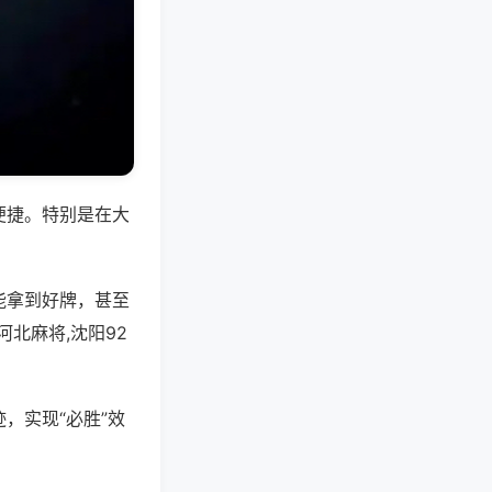
便捷。特别是在大
能拿到好牌，甚至
北麻将,沈阳92
，实现“必胜”效
。