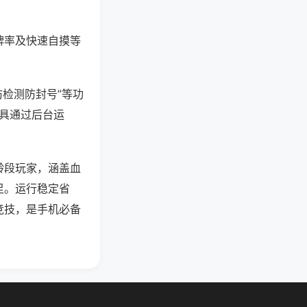
牌率及快速自摸等
防检测防封号”等功
工具通过后台运
龄段玩家，涵盖血
足。运行稳定省
竞技，是手机必备