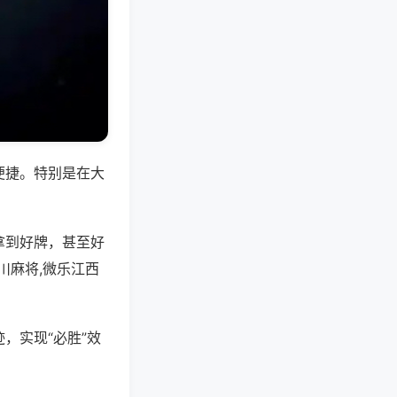
便捷。特别是在大
拿到好牌，甚至好
川麻将,微乐江西
，实现“必胜”效
。