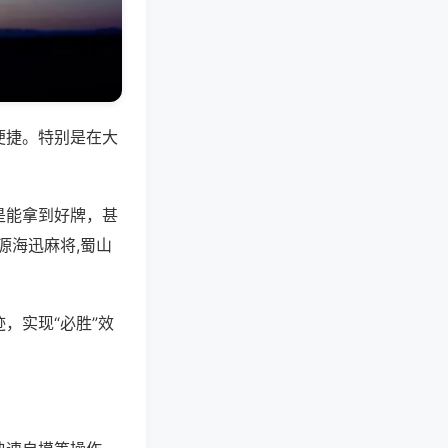
便捷。特别是在大
是能拿到好牌，甚
源海迅麻将,蜀山
，实现“必胜”效
。