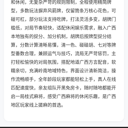
和休闲，无复杂严苛的规则限制，全程使用精简牌
型，多数玩法摒弃风箭牌，仅留筒条万核心花色，可
碰可杠，部分玩法支持吃牌，打法灵活多变，胡牌门
槛低，对局节奏轻快，适配休闲娱乐需求，融入广西
本地独有的捉分、加分机制，胡牌后按牌型捉分结
算，分数计算清晰易懂，清一色、碰碰胡、七对等牌
型番数合理，兼顾运气与技巧，流局无严苛惩罚，主
打轻松愉快的对局氛围，搭配地道广西方言配音，软
糯亲切，充满岭南地域特色，界面设计清新简洁，操
作流畅顺手，全年龄段玩家都能轻松上手，真人在线
匹配速度快，亲友组队开黑免房卡，随时随地都能开
启一局桂式麻将，感受广西麻将的休闲乐趣，是广西
地区玩家线上搓麻的首选。