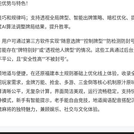
能优势与特色！
技巧和规律吗；支持透视全局牌型、智能出牌策略、暗杠优化、
过AI算法调整牌局结果，提升胜率。
用户可通过第三方软件实现“随意选牌”“控制牌型”“防检测防封
能存在“牌特别好”或“透视他人牌型”的情况。这些工具通过后
平公，且“安全性高”“不被封号”。
顾地道与便捷，在还原福建本土规则基础上优化线上体验，收录
同玩家需求，金牌万能、抢金、多游、三金倒等核心机制原汁原
算清晰公平，无复杂计算，界面简洁美观，运行流畅稳定，支持
种模式，新手有智能提示，老手能自由竞技，地道闽语配音搭配
建麻将的独特魅力，兼顾娱乐、社交与文化体验。