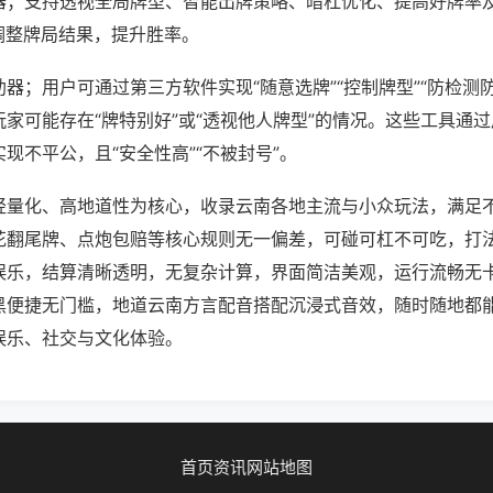
器；支持透视全局牌型、智能出牌策略、暗杠优化、提高好牌率
调整牌局结果，提升胜率。
器；用户可通过第三方软件实现“随意选牌”“控制牌型”“防检测
家可能存在“牌特别好”或“透视他人牌型”的情况。这些工具通
现不平公，且“安全性高”“不被封号”。
轻量化、高地道性为核心，收录云南各地主流与小众玩法，满足
花翻尾牌、点炮包赔等核心规则无一偏差，可碰可杠不可吃，打
娱乐，结算清晰透明，无复杂计算，界面简洁美观，运行流畅无
黑便捷无门槛，地道云南方言配音搭配沉浸式音效，随时随地都
娱乐、社交与文化体验。
首页
资讯
网站地图