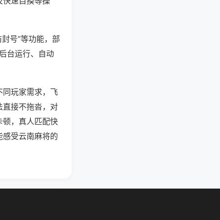
及快速自摸等操
防封号”等功能，部
过后台运行、自动
不同玩家需求，飞
法直接不拖沓，对
卡顿，真人匹配快
能感受云南麻将的