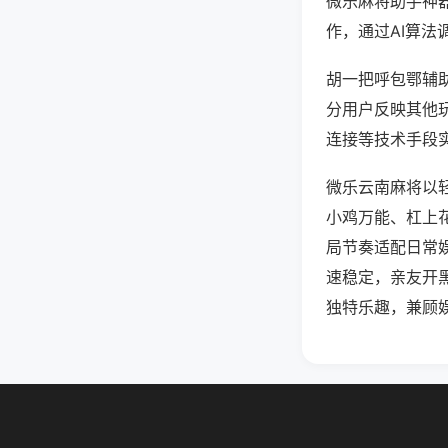
微乐麻将助手神
作，通过AI算法
胡一把呼包鄂辅助
分用户反映其他玩
连接等技术手段实
微乐云南麻将以
小鸡万能、杠上
局节奏适配日常
速稳定，亲友开
独特乐趣，兼顾