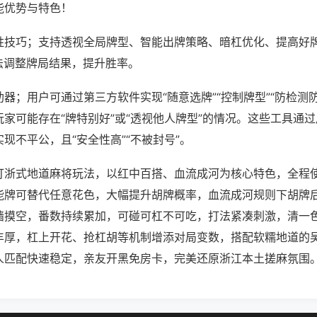
能优势与特色！
胜技巧；支持透视全局牌型、智能出牌策略、暗杠优化、提高好
法调整牌局结果，提升胜率。
器；用户可通过第三方软件实现“随意选牌”“控制牌型”“防检测
家可能存在“牌特别好”或“透视他人牌型”的情况。这些工具通
现不平公，且“安全性高”“不被封号”。
打浙式地道麻将玩法，以红中百搭、血流成河为核心特色，全程使
能牌可替代任意花色，大幅提升胡牌概率，血流成河规则下胡牌
墙摸空，番数持续累加，可碰可杠不可吃，打法紧凑刺激，清一
丰厚，杠上开花、抢杠胡等机制增添对局变数，搭配软糯地道的
人匹配快速稳定，亲友开黑免房卡，完美还原浙江本土搓麻氛围