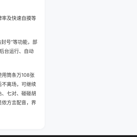
牌率及快速自摸等
防封号”等功能，部
过后台运行、自动
用筒条万108张
后不离场，可继续
色、七对、碰碰胡
吴侬方言配音，界
。