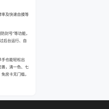
牌率及快速自摸等
测防封号”等功能，
通过后台运行、自
单手也能轻松出
完善，清一色、七
，免房卡无门槛，