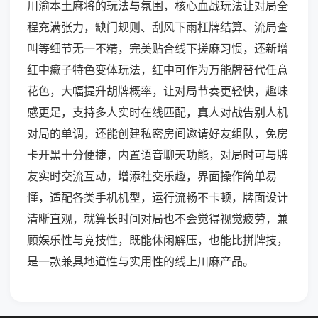
川渝本土麻将的玩法与氛围，核心血战玩法让对局全
程充满张力，缺门规则、刮风下雨杠牌结算、流局查
叫等细节无一不精，完美贴合线下搓麻习惯，还新增
红中癞子特色变体玩法，红中可作为万能牌替代任意
花色，大幅提升胡牌概率，让对局节奏更轻快，趣味
感更足，支持多人实时在线匹配，真人对战告别人机
对局的单调，还能创建私密房间邀请好友组队，免房
卡开黑十分便捷，内置语音聊天功能，对局时可与牌
友实时交流互动，增添社交乐趣，界面操作简单易
懂，适配各类手机机型，运行流畅不卡顿，牌面设计
清晰直观，就算长时间对局也不会觉得视觉疲劳，兼
顾娱乐性与竞技性，既能休闲解压，也能比拼牌技，
是一款兼具地道性与实用性的线上川麻产品。