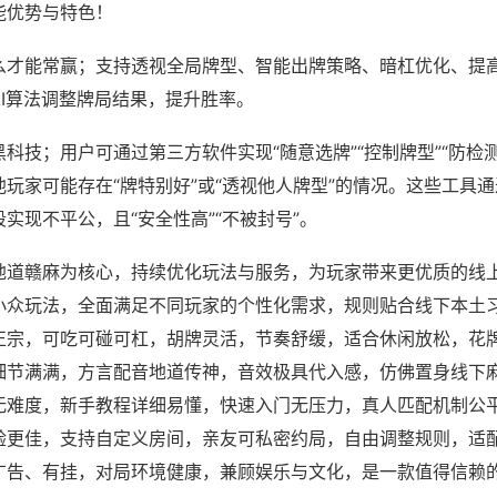
能优势与特色！
么才能常赢；支持透视全局牌型、智能出牌策略、暗杠优化、提
AI算法调整牌局结果，提升胜率。
科技；用户可通过第三方软件实现“随意选牌”“控制牌型”“防检
玩家可能存在“牌特别好”或“透视他人牌型”的情况。这些工具
实现不平公，且“安全性高”“不被封号”。
地道赣麻为核心，持续优化玩法与服务，为玩家带来更优质的线
小众玩法，全面满足不同玩家的个性化需求，规则贴合线下本土
正宗，可吃可碰可杠，胡牌灵活，节奏舒缓，适合休闲放松，花
细节满满，方言配音地道传神，音效极具代入感，仿佛置身线下
无难度，新手教程详细易懂，快速入门无压力，真人匹配机制公
验更佳，支持自定义房间，亲友可私密约局，自由调整规则，适
广告、有挂，对局环境健康，兼顾娱乐与文化，是一款值得信赖