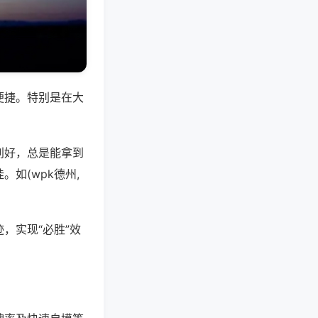
便捷。特别是在大
别好，总是能拿到
如(wpk德州,
，实现“必胜”效
。