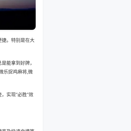
便捷。特别是在大
总是能拿到好牌，
微乐捉鸡麻将,微
，实现“必胜”效
。