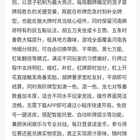
则，以混子机制为最大亮点，每局翻牌确定的混子是
牌局胜负的关键变量，既能在听牌危急时刻补全牌
型，也能在做大牌时充当核心组件，同时保留河南麻
将特有的捉五魁玩法，胡五万夹张或卡五筒、五条时
番数大幅提升，极具地方趣味，游戏全面覆盖河南各
地细分规则，可自由切换带跑、不带跑、黑七万能、
杠呲翻倍等模式，满足不同玩家的习惯偏好，行牌过
程中支持明杠、暗杠、补杠，杠牌即时加分，杠上开
花直接触发高番奖励，胡牌要求宽松友好，平胡即可
结算，同时高阶牌型如清一色、混一色、龙七对等番
数叠加丰厚，适合不同水平玩家竞技，操作界面简洁
流畅，无需下载APP即可通过小程序快速开局，免房
号一键进房，搭配智能托管、自动听牌提示等功能，
兼顾休闲娱乐与专业对战，每日登录送金币，参与排
位赛还能兑换实物奖励，真正实现原汁原味、随时随