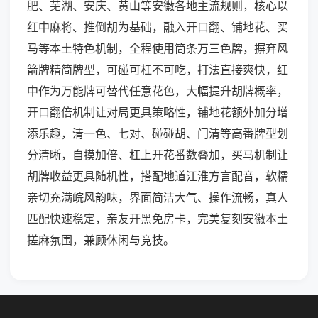
肥、芜湖、安庆、黄山等安徽各地主流规则，核心以
红中麻将、推倒胡为基础，融入开口翻、铺地花、买
马等本土特色机制，全程使用筒条万三色牌，摒弃风
箭牌精简牌型，可碰可杠不可吃，打法直接爽快，红
中作为万能牌可替代任意花色，大幅提升胡牌概率，
开口翻倍机制让对局更具策略性，铺地花额外加分增
添乐趣，清一色、七对、碰碰胡、门清等高番牌型划
分清晰，自摸加倍、杠上开花番数叠加，买马机制让
胡牌收益更具随机性，搭配地道江淮方言配音，软糯
亲切充满皖风韵味，界面简洁大气、操作流畅，真人
匹配快速稳定，亲友开黑免房卡，完美复刻安徽本土
搓麻氛围，兼顾休闲与竞技。