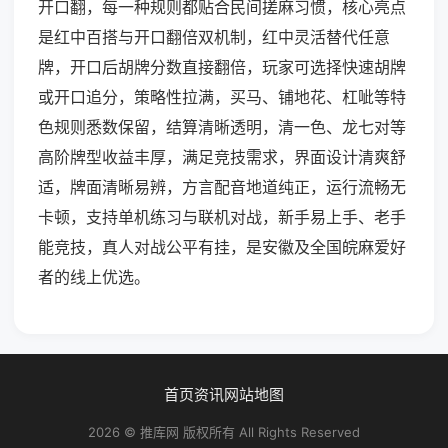
开口翻，每一种规则都贴合民间搓麻习惯，核心亮点
是红中百搭与开口翻倍双机制，红中灵活替代任意
牌，开口后胡牌分数直接翻倍，玩家可选择快速胡牌
或开口追分，策略性拉满，买马、铺地花、杠呲等特
色规则悉数保留，结算清晰透明，清一色、龙七对等
高阶牌型收益丰厚，满足竞技需求，界面设计清爽舒
适，牌面清晰易辨，方言配音地道纯正，运行流畅无
卡顿，支持单机练习与联机对战，新手易上手、老手
能竞技，真人对战公平有挂，是安徽及全国皖麻爱好
者的线上优选。
首页
资讯
网站地图
2026 © 推库网 版权所有 All Rights Reserved