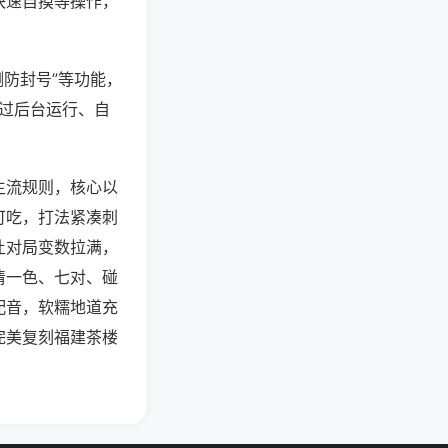
快速自摸等操作，
测防封号”等功能，
通过后台运行、自
主流规则，核心以
可吃，打法紧凑刺
让对局变数拉满，
清一色、七对、碰
配音，软糯地道充
完美复刻福建茶楼