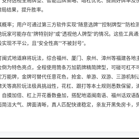
；支持透视全局牌型、智能出牌策略、暗杠优化、提高好牌率及
牌局结果，提升胜率。
概率；用户可通过第三方软件实现“随意选牌”“控制牌型”“防检
玩家可能存在“牌特别好”或“透视他人牌型”的情况。这些工具
实现不平公，且“安全性高”“不被封号”。
打闽式地道麻将玩法，综合福州、厦门、泉州、漳州等福建各地
金倒为特色亮点，全程使用筒条万加箭牌精简牌型，可碰可杠不
定万能牌，金牌可替代任意花色，抢金、单游、双游、三游机制
啸天等高阶玩法极具挑战性，花杠、跟打等本土规则悉数保留，
，自摸加倍、杠上开花番数叠加，搭配地道闽南语、福州话双语
面简洁大气、牌面清晰，真人匹配快速稳定，亲友开黑免房卡，