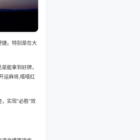
便捷。特别是在大
总是能拿到好牌，
开运麻将,嘻嘻红
，实现“必胜”效
。