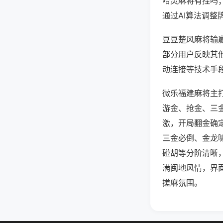
哈灵麻将有挂吗
通过AI算法调整
豆豆楚风麻将输赢
部分用户反映其他
动连接等技术手段
微乐福建麻将主
游金、抢金、三
激，开局翻金确
三金必倒、金龙
碰胡等分阶清晰
满闽地风情，界
搓麻氛围。