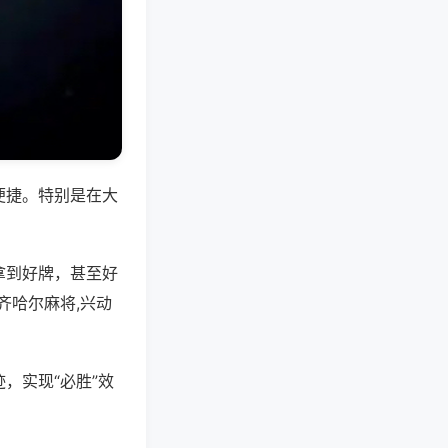
便捷。特别是在大
拿到好牌，甚至好
齐哈尔麻将,兴动
，实现“必胜”效
。